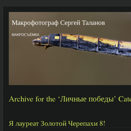
Макрофотограф Сергей Таланов
МАКРОСЪЁМКА
Archive for the ‘Личные победы’ Cat
Я лауреат Золотой Черепахи 8!