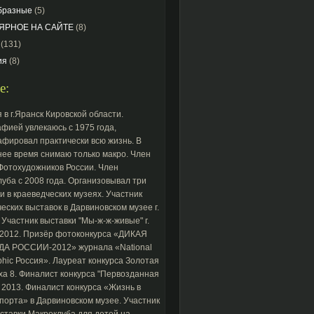
бразные
(5)
ЯРНОЕ НА САЙТЕ
(8)
(131)
ия
(8)
е:
 в г.Яранск Кировской области.
фией увлекаюсь с 1975 года,
фировал практически всю жизнь. В
ее время снимаю только макро. Член
Фотохудожников России. Член
уба с 2008 года. Организовывал три
и в краеведческих музеях. Участник
еских выставок в Дарвиновском музее г.
 Участник выставки "Мы-ж-ж-живые" г.
 2012. Призёр фотоконкурса «ДИКАЯ
А РОССИИ-2012» журнала «National
hic Россия». Лауреат конкурса Золотая
а 8. Финалист конкурса "Первозданная
 2013. Финалист конкурса «Жизнь в
порта» в Дарвиновском музее. Участник
тавки Макроклуба для детей на