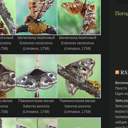
Найти:
Пого
рёзовый
Шелкопряд берёзовый
Шелкопряд берёзовый
icolora
Endromis versicolora
Endromis versicolora
1758)
(Linnaeus, 1758)
(Linnaeus, 1758)
RS
Весенн
Просто 
Один ещ
Заяц-ру
а малая
Павлиноглазка малая
Павлиноглазка малая
Заяц-ру
vonia
Saturnia pavonia
Saturnia pavonia
выраста
1758)
(Linnaeus, 1758)
(Linnaeus, 1758)
примерн
зайцев
уши 9-1