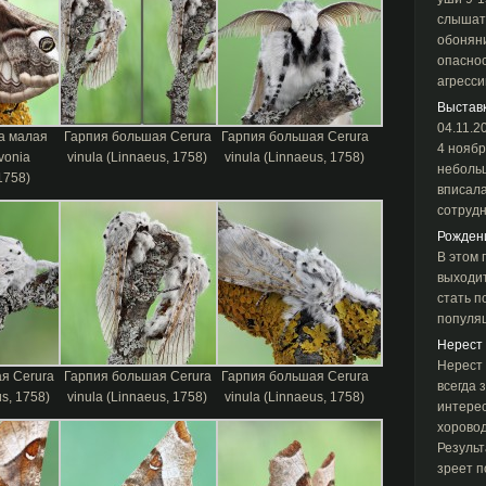
слышать
обоняни
опасно
агресси
Выставк
04.11.2
а малая
Гарпия большая Cerura
Гарпия большая Cerura
4 ноябр
vonia
vinula (Linnaeus, 1758)
vinula (Linnaeus, 1758)
неболь
1758)
вписала
сотруд
Рожден
В этом 
выходит
стать п
популя
Нерест
Нерест 
я Cerura
Гарпия большая Cerura
Гарпия большая Cerura
всегда
us, 1758)
vinula (Linnaeus, 1758)
vinula (Linnaeus, 1758)
интерес
хоровод
Результ
зреет п