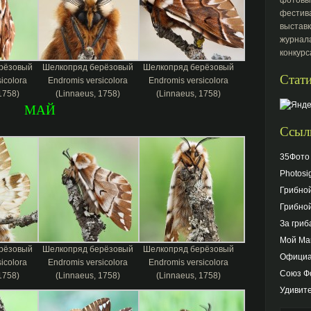
фестива
выстав
журнала
конкурс
рёзовый
Шелкопряд берёзовый
Шелкопряд берёзовый
Стати
icolora
Endromis versicolora
Endromis versicolora
1758)
(Linnaeus, 1758)
(Linnaeus, 1758)
МАЙ
Ссыл
35Фото
Photosi
Грибно
Грибно
За гриб
Мой Ма
рёзовый
Шелкопряд берёзовый
Шелкопряд берёзовый
Официа
icolora
Endromis versicolora
Endromis versicolora
Союз Ф
1758)
(Linnaeus, 1758)
(Linnaeus, 1758)
Удивит