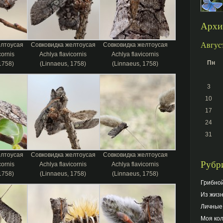
Архив
Авгус
елтоусая
Совковидка желтоусая
Совковидка желтоусая
cornis
Achlya flavicornis
Achlya flavicornis
Пн
1758)
(Linnaeus, 1758)
(Linnaeus, 1758)
3
10
17
24
31
елтоусая
Совковидка желтоусая
Совковидка желтоусая
Рубри
cornis
Achlya flavicornis
Achlya flavicornis
1758)
(Linnaeus, 1758)
(Linnaeus, 1758)
Грибно
Из жиз
Личные
Моя ко