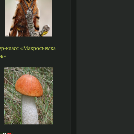
ер-класс «Макросъемка
ов»