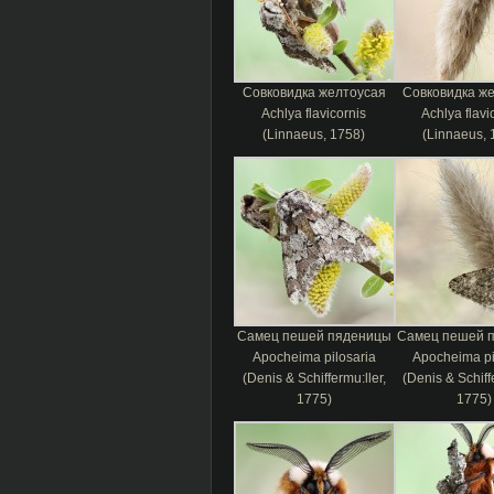
Совковидка желтоусая
Совковидка ж
Achlya flavicornis
Achlya flavi
(Linnaeus, 1758)
(Linnaeus, 
Самец пешей пяденицы
Самец пешей 
Apocheima pilosaria
Apocheima pi
(Denis & Schiffermu:ller,
(Denis & Schiffe
1775)
1775)