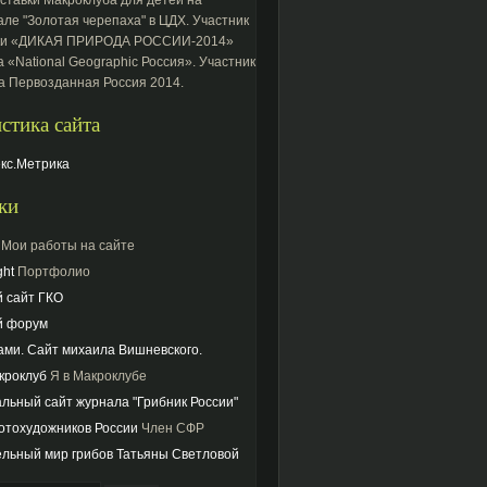
ле "Золотая черепаха" в ЦДХ. Участник
ки «ДИКАЯ ПРИРОДА РОССИИ-2014»
 «National Geographic Россия». Участник
а Первозданная Россия 2014.
стика сайта
ки
Мои работы на сайте
ght
Портфолио
й сайт ГКО
й форум
ами. Сайт михаила Вишневского.
кроклуб
Я в Макроклубе
льный сайт журнала "Грибник России"
отохудожников России
Член СФР
ельный мир грибов Татьяны Светловой