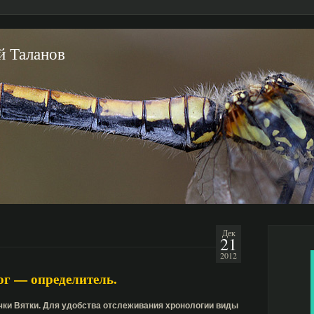
й Таланов
Дек
21
2012
ог — определитель.
чки Вятки. Для удобства отслеживания хронологии виды