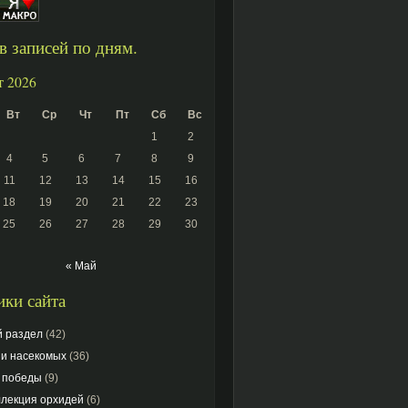
 записей по дням.
т 2026
Вт
Ср
Чт
Пт
Сб
Вс
1
2
4
5
6
7
8
9
11
12
13
14
15
16
18
19
20
21
22
23
25
26
27
28
29
30
« Май
ки сайта
й раздел
(42)
ни насекомых
(36)
 победы
(9)
ллекция орхидей
(6)