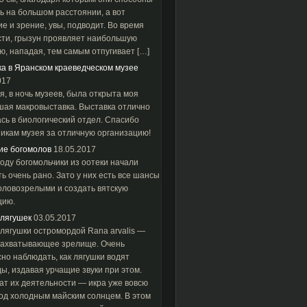
 на большом расстоянии, а вот
е и зрение, увы, подводит. Во время
сти, грызун проявляет наибольшую
ю, нападая, тем самым отпугивает […]
а в Яранском краеведческом музее
017
я, в ночь музеев, была открыта моя
шая макровыставка. Выставка отлично
сь в биологический отдел. Спасибо
никам музея за отличную организацию!
ие богомолов
18.05.2017
году богомольчики из оотеки начали
ь очень рано. Зато у них есть все шансы
оловозрелыми и создать вятскую
цию.
 лягушек
03.05.2017
лягушки остромордой Rana arvalis —
 захватывающее зрелище. Очень
но наблюдать, как лягушки водят
ы, издавая урчащие звуки при этом.
ат их деятельности — икра уже вовсю
од холодным майским солнцем. В этом