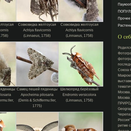
Паукоо
ПОПУЛ
Прочее
елтоусая
Совковидка желтоусая
Совковидка желтоусая
Растен
cornis
Achlya flavicornis
Achlya flavicornis
О себ
1758)
(Linnaeus, 1758)
(Linnaeus, 1758)
Родился
Фотогра
фотогра
последн
Союза 
Макрокл
выставк
тематич
пяденицы
Самец пешей пяденицы
Шелкопряд берёзовый
Москва.
losaria
Apocheima pilosaria
Endromis versicolora
Москва
rmu:ller,
(Denis & Schiffermu:ller,
(Linnaeus, 1758)
ПРИРОД
1775)
Geograp
Черепах
Россия"
ритме с
фотовыс