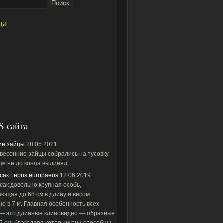
да
S сайта
ие зайцы
28.05.2021
весенние зайцы собрались на тусовку.
е не до конца вылинял..
сак Lepus europaeus
12.06.2019
сак довольно крупная особь,
ющая до 68 см в длину и весом
о в 7 кг. Главная особенность всех
 — это длинные клиновидно — образные
5 см, благодаря которым они способны