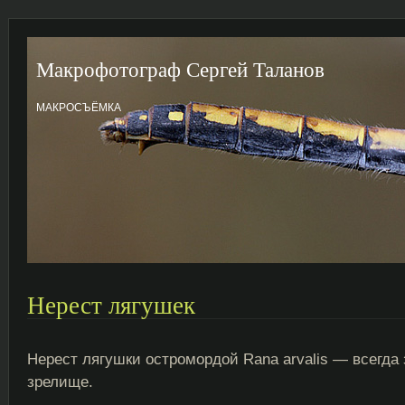
Макрофотограф Сергей Таланов
МАКРОСЪЁМКА
Нерест лягушек
Нерест лягушки остромордой Rana arvalis — всегд
зрелище.