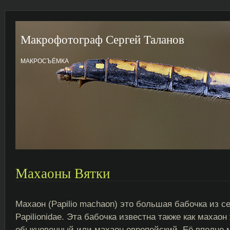
Макрофотограф Сергей Таланов
МАКРОСЪЁМКА
Махаоны Вятки
Махаон (Papilio machaon) это большая бабочка из с
Papilionidae. Эта бабочка известна также как махао
обыкновенный или махаон европейский. Её вполне 