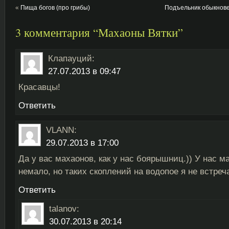
«
Пища богов (про грибы)
Подъельник обыкнове
3 комментария “Махаоны Вятки”
Клапауций
:
27.07.2013 в 09:47
Красавцы!
Ответить
VLANN
:
29.07.2013 в 17:00
Да у вас махаонов, как у нас боярышниц.)) У нас м
немало, но таких скоплений на водопое я не встреч
Ответить
talanov
:
30.07.2013 в 20:14